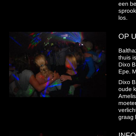
een be
sprook
los.
OP 
Balthaz
thuis i
Dixo B
Epe. M
Dixo B
oude k
Amelis
moeten
verlic
graag 
INF