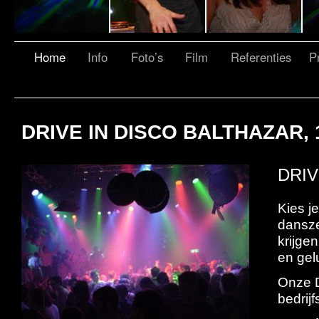
Home
Info
Foto’s
Film
Referenties
Pr
DRIVE IN DISCO BALTHAZAR,
DRIV
Kies j
dansze
krijge
en gel
Onze D
bedrij