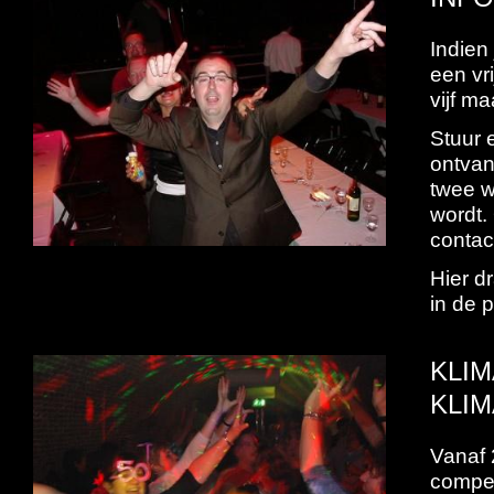
Indien
een vr
vijf m
Stuur 
ontvan
twee w
wordt.
contac
Hier d
in de 
KLI
KLIM
Vanaf 
compen