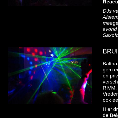
Reacti
DJs va
Afstem
meegen
avond 
Saxofo
BRUI
Baltha
gem ee
en pri
versch
RIVM, 
Vreden
ook een
Hier d
de Bel