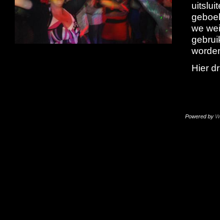
uitslu
geboek
we wei
gebrui
worde
Hier dr
Powered by
W