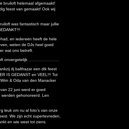
he bruiloft helemaal afgemaakt!
ig feest van gemaakt! Ook wij
uiloft was fantastisch maar jullie
 BEDANKT!!!
ehad, en iedereen heeft de hele
geven, weten de DJs heel goed
r wat ons betreft.
iloft onvergetelijk …………………..
ankzij dj balthazar een dik feest
…ER IS GEDANST en VEEL!!! Tot
ing. Wim & Oda van den Manacker
 van 22 juni werd er goed
s werden gehonoreerd. Len
erg leuk om nu al foto’s van onze
eest. We zijn echt supertevreden,
nkt en wie weet tot ziens.