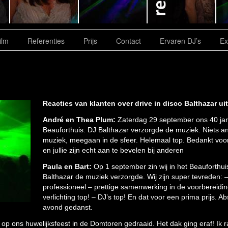
ilm
Referenties
Prijs
Contact
Ervaren DJ’s
Ex
Reacties van klanten over drive in disco Balthazar ui
André en Thea Plum:
Zaterdag 29 september ons 40 jari
Beauforthuis. DJ Balthazar verzorgde de muziek. Niets and
muziek, meegaan in de sfeer. Helemaal top. Bedankt voo
en jullie zijn echt aan te bevelen bij anderen
Paula en Bart:
Op 1 september zin wij in het Beauforthui
Balthazar de muziek verzorgde. Wij zijn super tevreden: –
professioneel – prettige samenwerking in de voorbereiding
verlichting top! – DJ’s top! En dat voor een prima prijs. A
avond gedanst.
 op ons huwelijksfeest in de Domtoren gedraaid. Het dak ging eraf! Ik