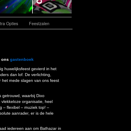
tra Opties
Feestzalen
t ons
gastenboek
g huwelijksfeest gevierd in het
ers dan lof. De verlichting,
r het mede slagen van ons feest
s getrouwd, waarbij Dixo
 vlekkeloze organisatie, heel
 – flexibel – muziek top! –
bsolute aanrader, er is de hele
 raad iedereen aan om Bathazar in