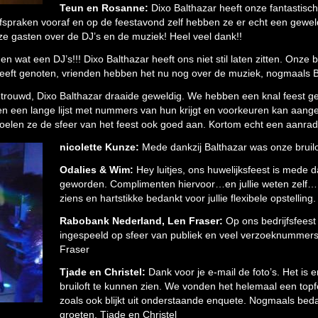
Teun en Rosanne:
Dixo Balthazar heeft onze fantastisc
praken vooraf en op de feestavond zelf hebben ze er echt een geweld
ze gasten over de DJ’s en de muziek! Heel veel dank!!
en wat een DJ’s!!! Dixo Balthazar heeft ons niet stil laten zitten. Onze br
eeft genoten, vrienden hebben het nu nog over de muziek, nogmaals
 getrouwd, Dixo Balthazar draaide geweldig. We hebben een knal feest g
en een lange lijst met nummers van hun krijgt en voorkeuren kan aan
voelen ze de sfeer van het feest ook goed aan. Kortom echt een aanrade
nicolette Kunze:
Mede dankzij Balthazar was onze bru
Odalies & Wim:
Hey luitjes, ons huwelijksfeest is mede d
geworden. Complimenten hiervoor…en jullie weten zelf
ziens en hartstikke bedankt voor jullie flexibele opstell
Rabobank Nederland, Len Fraser:
Op ons bedrijfsfeest
ingespeeld op sfeer van publiek en veel verzoeknummer
Fraser
Tjade en Christel:
Dank voor je e-mail de foto’s. Het is 
bruiloft te kunnen zien. We vonden het helemaal een topf
zoals ook blijkt uit onderstaande enquete. Nogmaals beda
groeten, Tjade en Christel