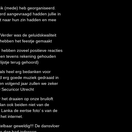
t ik (mede) heb georganiseerd.
rd aangevraagd hadden jullie in
 het naar hun zin hadden en mee
Verder was de geluidskwaliteit
 hebben het feestje gemaakt
e hebben zoveel positieve reacties
e en tevens rekening gehouden
ijstje terug gehoord)
maals heel erg bedanken voor
d erg goede muziek gedraaid in
n volgend jaar zullen we zeker
 Securicor Utrecht
 het draaien op onze bruiloft
dan ook beiden niet van de
i Lanka de eertse foto’ s van de
het internet.
telbaar geweldig!!! De dansvloer
de dag had iedereen