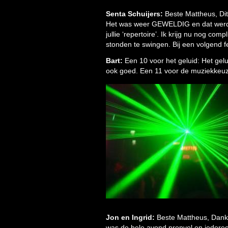
Senta Schuijers:
Beste Mattheus, Dit 
Het was weer GEWELDIG en dat werd v
jullie ‘repertoire’. Ik krijg nu nog 
stonden te swingen. Bij een volgend fe
Bart:
Een 10 voor het geluid: Het gel
ook goed. Een 11 voor de muziekkeuze
Jon en Ingrid:
Beste Mattheus, Dank 
was de hele avond propvol en iedere