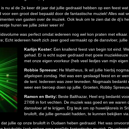
is nu al de 2e keer dit jaar dat jullie gedraaid hebben op een feest wa
oor een groot deel bepaald door de fantastische muziek! Alles wat we
complimenten van gasten over de muziek. Ook leuk om te zien dat de dj’s
estje huren we jullie zeker weer in!
uidsvolume was perfect omdat iedereen nog wel kon praten met elkaar. 
; Echt iedereen heeft zich zeer goed vermaakt op de dansvloer, jullie
Karlijn Koster:
Een knallend feest van begin tot eind. W
gehad. Er is echt super gedraaid met goeie muziekkeuz
met onze eigen voorkeur (heb veel liedjes van mijn eigen l
Robbie Spreeuw:
He Mattheus, Ik wil jullie hierbij nog
afgelopen zondag. Het was een geslaagd feest en er wer
de tent. Iedereen was zeer tevreden. Nogmaals bedankt e
weer een beroep doen op jullie. Groeten, Robby Spreeuw
Ramon en Betty:
Beste Balthazar, Heel erg bedankt voor
27/08 in fort vechten. De muziek was goed en we waren 
dansvloer af te krijgen. Erg leuk om op huwelijksreis in Sr
bruiloft, die jullie gemaakt hadden, te kunnen bekijken via 
dat jullie op onze bruiloft in Oudaen heben gedraaid. Het was onvoors
en bejubelde (ook weken erna nog!)de fantastische muziek. De volgen