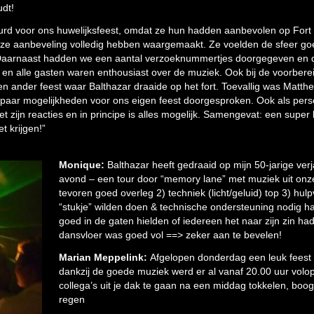
udt!
rd voor ons huwelijksfeest, omdat ze hun hadden aanbevolen op Fort b
ze aanbeveling volledig hebben waargemaakt. Ze voelden de sfeer goe
Daarnaast hadden we een aantal verzoeknummertjes doorgegeven en de
en alle gasten waren enthousiast over de muziek. Ook bij de voorber
n ander feest waar Balthazar draaide op het fort. Toevallig was Mattheu
 paar mogelijkheden voor ons eigen feest doorgesproken. Ook als per
et zijn reacties en in principe is alles mogelijk. Samengevat: een super 
et krijgen!”
Monique:
Balthazar heeft gedraaid op mijn 50-jarige ve
avond – een tour door “memory lane” met muziek uit onze
tevoren goed overleg 2) techniek (licht/geluid) top 3) hu
“stukje” wilden doen & technische ondersteuning nodig h
goed in de gaten hielden of iedereen het naar zijn zin ha
dansvloer was goed vol ==> zeker aan te bevelen!
Marian Meppelink:
Afgelopen donderdag een leuk feest
dankzij de goede muziek werd er al vanaf 20.00 uur volop
collega’s uit je dak te gaan na een middag tokkelen, boog
regen