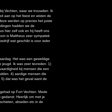
ij Vechten, waar we trouwden. Ik
d aan op het feest en wisten de
ze werden op precies het juiste
eidingen hadden we de
s hier zelf ook en hij heeft ons
soon is Mattheus zeer sympatiek
bedrijf wat geschikt is voor ieder
rjaardag. Het was een geweldige
 jeugd. Ik was zeer tevreden: 1)
lpvaardigheid bij mensen die een
adden. 4) aardige mensen die
d 5) dat was het geval want de
 gehad op Fort Vechten. Mede
 gedanst. Heerlijk om met je
schieten, abseilen etc.in de