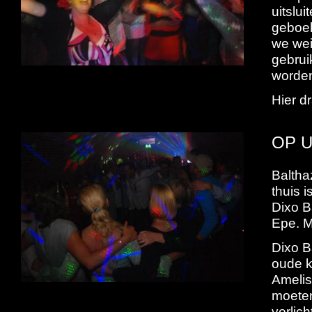
uitslu
geboek
we wei
gebrui
worde
Hier dr
OP 
Balthaz
thuis i
Dixo B
Epe. M
Dixo B
oude k
Amelis
moeten
verlic