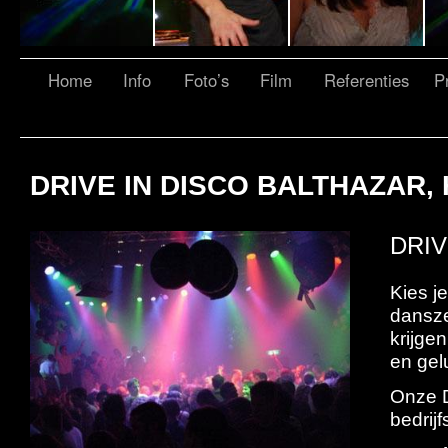
Home
Info
Foto’s
Film
Referenties
Pr
DRIVE IN DISCO BALTHAZAR, 
DRIV
Kies j
dansze
krijge
en gel
Onze D
bedrij