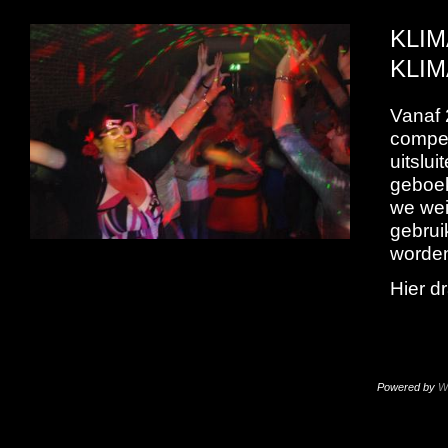
KLI
KLIM
Vanaf 
compen
uitslu
geboek
we wei
gebrui
worde
Hier dr
Powered by
W