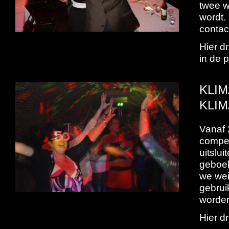
twee w
wordt.
contac
Hier d
in de 
KLI
KLIM
Vanaf 
compen
uitslu
geboek
we wei
gebrui
worde
Hier dr