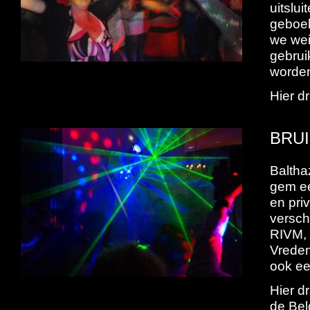
uitslu
geboek
we wei
gebrui
worde
Hier dr
BRUI
Baltha
gem ee
en pri
versch
RIVM, 
Vreden
ook een
Hier d
de Bel