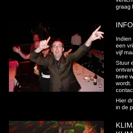
graag 
INF
Indien
een vr
vijf m
Stuur 
ontvan
twee w
wordt.
contac
Hier d
in de 
KLI