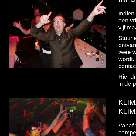
Indien
een vr
vijf m
Stuur 
ontvan
twee w
wordt.
contac
Hier d
in de 
KLI
KLIM
Vanaf 
compen