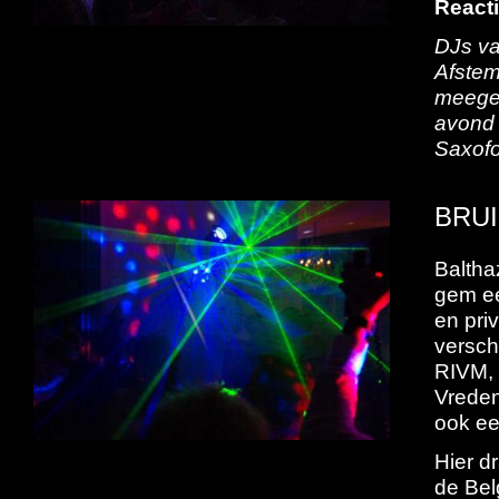
Reacti
DJs va
Afstem
meegen
avond 
Saxofo
BRUI
Baltha
gem ee
en pri
versch
RIVM, 
Vreden
ook een
Hier d
de Bel