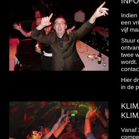
INF
Indien
een vr
vijf m
Stuur 
ontvan
twee w
wordt.
contac
Hier d
in de 
KLI
KLIM
Vanaf 
compen