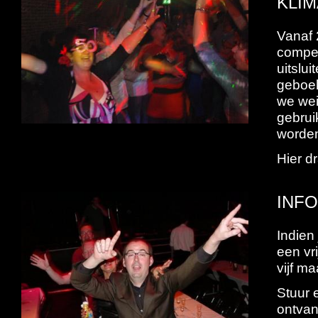
KLIM
Vanaf 
compen
uitslu
geboek
we wei
gebrui
worde
Hier dr
INF
Indien
een vr
vijf m
Stuur 
ontvan