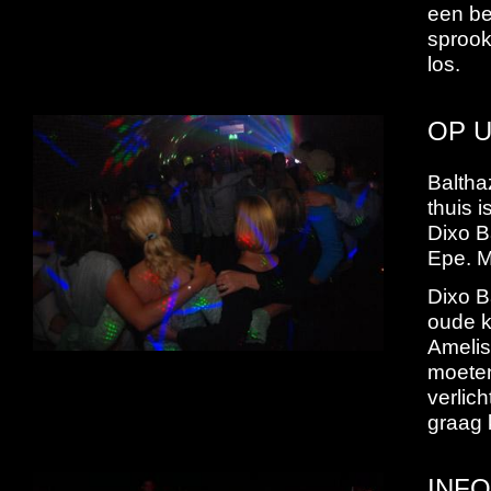
een be
sprook
los.
OP 
Balthaz
thuis i
Dixo B
Epe. M
Dixo B
oude k
Amelis
moeten
verlic
graag 
INF