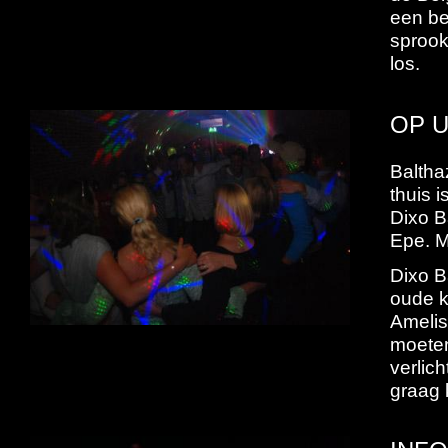
een be
sprook
los.
OP 
Balthaz
thuis i
Dixo B
Epe. M
Dixo B
oude k
Amelis
moeten
verlic
graag 