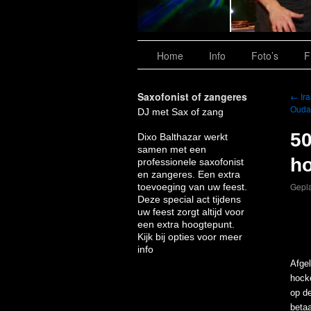
Home
Info
Foto’s
F
Saxofonist of zangeres
←
Ira
Ouda
DJ met Sax of zang
50
Dixo Balthazar werkt
samen met een
h
professionele saxofonist
en zangeres. Een extra
Gepla
toevoeging van uw feest.
Deze special act tijdens
uw feest zorgt altijd voor
een extra hoogtepunt.
Kijk bij opties voor meer
info
Afge
hock
op de
betaa