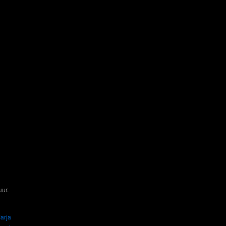
uur
.
arja
→