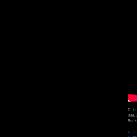
Dit b
jaar
,
Book
←
Ira
Ouda