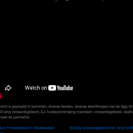
ericht is geplaatst in
berichten
,
diverse feesten
,
diverse sfeerfilmpjes
met de tags
50
50 jarig verjaardagsfeest
,
DJ
,
hockeyvereniging maarssen
,
verjaardagsfeest
,
zaalh
mark de
permalink
.
ans Promotiefeest in Stadskasteel
50 jarig verjaardagsfeest van Anja en M
en