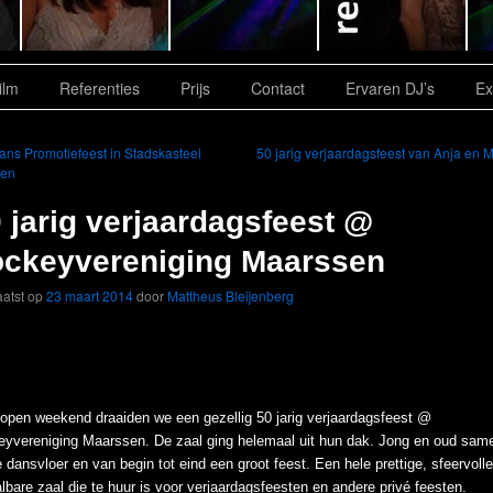
ilm
Referenties
Prijs
Contact
Ervaren DJ’s
Ex
ans Promotiefeest in Stadskasteel
50 jarig verjaardagsfeest van Anja en M
en
 jarig verjaardagsfeest @
ockeyvereniging Maarssen
atst op
23 maart 2014
door
Mattheus Bleijenberg
lopen weekend draaiden we een gezellig
50 jarig verjaardagsfeest @
eyvereniging Maarssen. De zaal ging helemaal uit hun dak. Jong en oud sam
 dansvloer en van begin tot eind een groot feest. Een hele prettige, sfeervoll
lbare zaal die te huur is voor verjaardagsfeesten en andere privé feesten.