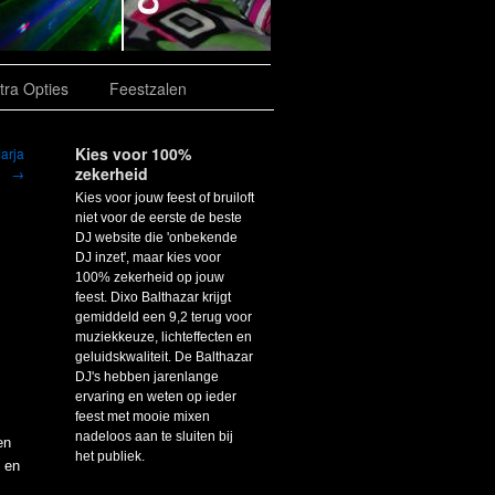
tra Opties
Feestzalen
Kies voor 100%
arja
zekerheid
→
Kies voor jouw feest of bruiloft
niet voor de eerste de beste
DJ website die 'onbekende
DJ inzet', maar kies voor
100% zekerheid op jouw
feest. Dixo Balthazar krijgt
gemiddeld een 9,2 terug voor
muziekkeuze, lichteffecten en
geluidskwaliteit. De Balthazar
DJ's hebben jarenlange
ervaring en weten op ieder
feest met mooie mixen
nadeloos aan te sluiten bij
en
het publiek.
e en