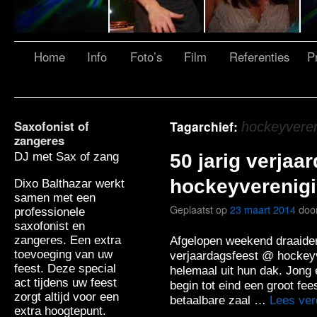
Home
Info
Foto’s
Film
Referenties
Pr
Saxofonist of
Tagarchief:
hockeyvere
zangeres
DJ met Sax of zang
50 jarig verjaa
hockeyverenig
Dixo Balthazar werkt
samen met een
Geplaatst op
23 maart 2014
doo
professionele
saxofonist en
zangeres. Een extra
Afgelopen weekend draaiden
toevoeging van uw
verjaardagsfeest @ hockey
feest. Deze special
helemaal uit hun dak. Jong
act tijdens uw feest
begin tot eind een groot fees
zorgt altijd voor een
betaalbare zaal …
Lees ve
extra hoogtepunt.