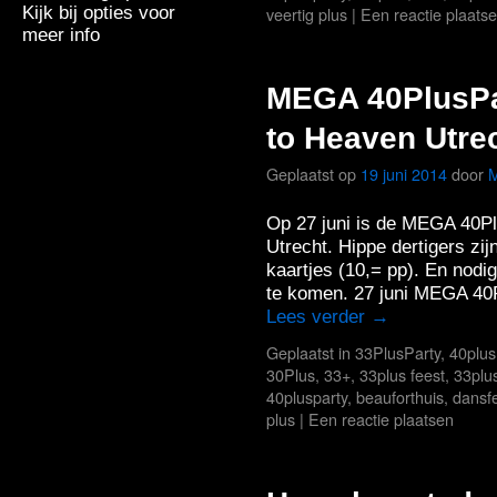
Kijk bij opties voor
veertig plus
|
Een reactie plaats
meer info
MEGA 40PlusPar
to Heaven Utre
Geplaatst op
19 juni 2014
door
M
Op 27 juni is de MEGA 40Pl
Utrecht. Hippe dertigers zij
kaartjes (10,= pp). En nodig
te komen. 27 juni MEGA 40P
Lees verder
→
Geplaatst in
33PlusParty
,
40plus
30Plus
,
33+
,
33plus feest
,
33plu
40plusparty
,
beauforthuis
,
dansfe
plus
|
Een reactie plaatsen