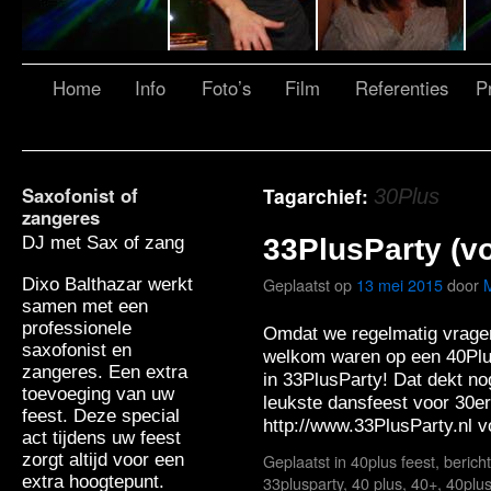
Home
Info
Foto’s
Film
Referenties
Pr
Saxofonist of
Tagarchief:
30Plus
zangeres
DJ met Sax of zang
33PlusParty (v
Geplaatst op
13 mei 2015
door
M
Dixo Balthazar werkt
samen met een
professionele
Omdat we regelmatig vragen
saxofonist en
welkom waren op een 40Pl
zangeres. Een extra
in 33PlusParty! Dat dekt no
toevoeging van uw
leukste dansfeest voor 30er
feest. Deze special
http://www.33PlusParty.nl 
act tijdens uw feest
zorgt altijd voor een
Geplaatst in
40plus feest
,
berich
extra hoogtepunt.
33plusparty
,
40 plus
,
40+
,
40plu