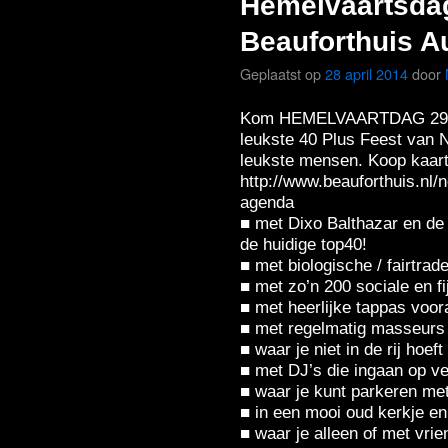
Hemelvaartsdag
Beauforthuis Au
Geplaatst op
28 april 2014
door
Kom HEMELVAARTDAG 29 me
leukste 40 Plus Feest van 
leukste mensen. Koop kaartj
http://www.beauforthuis.nl/
agenda
■ met Dixo Balthazar en de
de huidige top40!
■ met biologische / fairtrad
■ met zo’n 200 sociale en f
■ met heerlijke tappas voor
■ met regelmatig masseurs 
■ waar je niet in de rij hoeft
■ met DJ’s die ingaan op v
■ waar je kunt parkeren met
■ in een mooi oud kerkje e
■ waar je alleen of met vri