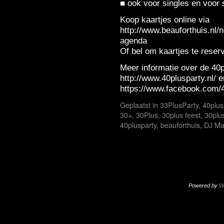
■ ook voor singles en voor
Koop kaartjes online via
http://www.beauforthuis.nl/
agenda
Of bel om kaartjes te rese
Meer informatie over de 40p
http://www.40plusparty.nl/ e
https://www.facebook.com/
Geplaatst in
33PlusParty
,
40plus
30+
,
30Plus
,
30plus feest
,
30plu
40plusparty
,
beauforthuis
,
DJ Ma
Powered by
W