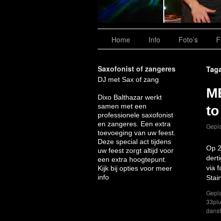
Home
Info
Foto’s
F
Saxofonist of zangeres
Taga
DJ met Sax of zang
ME
Dixo Balthazar werkt
samen met een
to
professionele saxofonist
en zangeres. Een extra
Gepla
toevoeging van uw feest.
Deze special act tijdens
Op 2
uw feest zorgt altijd voor
dert
een extra hoogtepunt.
via 
Kijk bij opties voor meer
info
Stai
Gepla
33plu
dansf