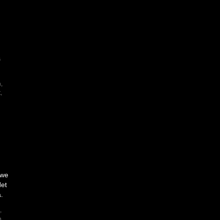
s
n
,
t
,
 we
Het
.
,
o
,