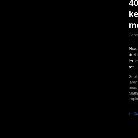
40
ke
me
Gepla
Nieu
dert
leuk
tot
Gepla
jaren
beauf
Matt
tropi
←
Ou