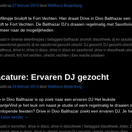
atst op
27 februari 2013
door
Mattheus Bleijenberg
rfilmpje bruiloft te Fort Vechten. Hier draait Drive in Dixo Balthazar een
loft te Fort Vechten. De Balthazar DJ’s draaien regelmatig met Saxofonis
rmeer naar de mogelijkheden.
atst in
diverse sfeerfilmpjes
|
Getagged
balthazar
,
bruiloft
,
discotheek
,
dj en saxofo
 saxofonist gezocht
,
dj en saxofonist gezocht utrecht
,
DJ gezocht
,
DJ gezocht utrech
attheus
,
drive in
,
drive in disco
,
drive in disco en saxofonist
,
drive in discotheek utre
in utrecht
,
fort
,
fort vechten
,
utrecht
,
vechten
|
Een reactie plaatsen
cature: Ervaren DJ gezocht
atst op
24 februari 2013
door
Mattheus Bleijenberg
e in Dixo Balthazar is op zoek naar een ervaren DJ Het leukste
aantjeVind je het leuk om naast je studie of werk regelmatig te draaien 
enlopende feesten? Drive in Dixo Balthazar zoekt een ervaren DJ. Je h
…
Lees verder
→
atst in
berichten
,
drive in disco
,
drive in discotheek
|
Getagged
discotheek
,
disko
,
ezocht
,
drive in disco
,
drive in utrecht
,
ervaren DJ gezocht
,
utrecht
,
vacature
|
Een