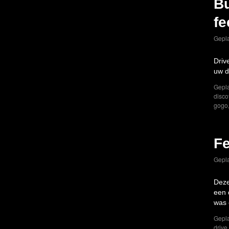
Bu
fe
Gepla
Driv
uw d
Gepla
disco
gogo
Fe
Gepla
Deze
een 
was 
Gepla
drive