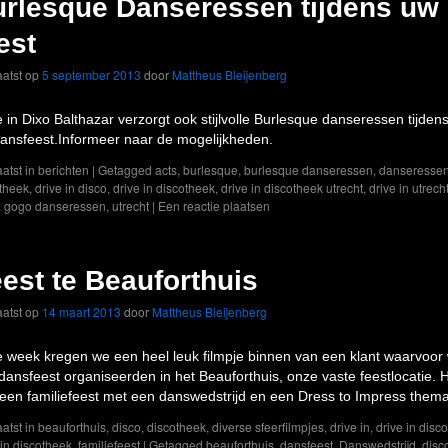
rlesque Danseressen tijdens uw
est
atst op
5 september 2013
door
Mattheus Bleijenberg
e in Dixo Balthazar verzorgt ook stijlvolle Burlesque danseressen tijden
ansfeest.Informeer naar de mogelijkheden.
atst in
berichten
|
Getagged
acts
,
burlesque
,
burlesque danseressen
,
danseresse
theek
,
drive in disco
,
drive in discotheek
,
drive in discotheek utrecht
,
drive in utrech
,
gogo danseressen
,
utrecht
|
Een reactie plaatsen
est te Beauforthuis
atst op
14 maart 2013
door
Mattheus Bleijenberg
 week kregen we een heel leuk filmpje binnen van een klant waarvoor
dansfeest organiseerden in het Beauforthuis, onze vaste feestlocatie. 
een familiefeest met een danswedstrijd en een Dress to Impress thema
atst in
beauforthuis
,
disco
,
discotheek
,
diverse sfeerfilmpjes
,
drive in
,
drive in disco
 in discotheek
,
familiefeest
|
Getagged
beauforthuis
,
dansfeest
,
Danswedstrijd
,
disc