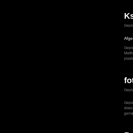
Ks
Gepla
Afge
Gepla
Matt
plaat
fo
Gepla
Gepla
disko
gema