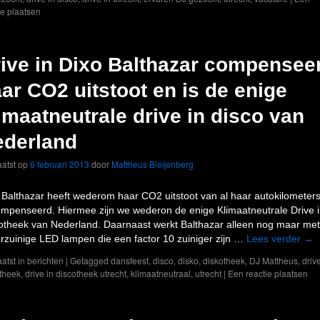
ie plaatsen
ive in Dixo Balthazar compenseer
ar CO2 uitstoot en is de enige
imaatneutrale drive in disco van
ederland
atst op
6 februari 2013
door
Mattheus Bleijenberg
 Balthazar heeft wederom haar CO2 uitstoot van al haar autokilometer
mpenseerd. Hiermee zijn we wederon de enige Klimaatneutrale Drive 
otheek van Nederland. Daarnaast werkt Balthazar alleen nog maar met
rzuinige LED lampen die een factor 10 zuiniger zijn …
Lees verder
→
atst in
berichten
|
Getagged
dansfeest
,
disco
,
disko
,
diskotheek
,
DJ Mattheus
,
drive
theek
,
drive in discotheek utrecht
,
klimaatneutraal
,
utrecht
|
Een reactie plaatsen