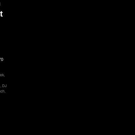
n
t
70
eek
,
o
,
DJ
sch
,