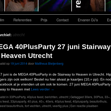
ilm
Referenties
Prijs
Contact
Ervaren DJ’s
Ex
rchief:
utrecht
GA 40PlusParty 27 juni Stairway
 Heaven Utrecht
atst op
19 juni 2014
door
Mattheus Bleijenberg
7 juni is de MEGA 40PlusParty in de Stairway to Heaven in Utrecht. Hi
igers zijn ook welkom! Bestel nu hier alvast je kaartjes (10,= pp). En no
facebook al je vrienden uit om ook te komen. 27 juni MEGA 40PlusParty
rway to Heaven met
Lees verder
→
atst in
33PlusParty
,
40plus feest
,
berichten
,
utrecht
|
Getagged
30ers
,
30Plus
,
33+
,
s feest
,
33plusparty
,
40 plus
,
40+
,
40ers
,
40plus feest
,
40plusparty
,
beauforthuis
,
eest beauforthuis
,
fort vechten
,
utrecht
,
veertig plus
|
Een reactie plaatsen