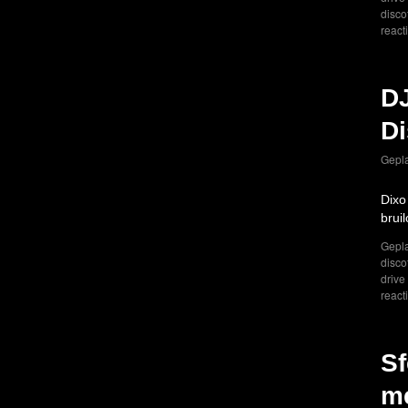
disco
react
DJ
Di
Gepla
Dixo
brui
Gepla
disco
drive
react
Sf
me