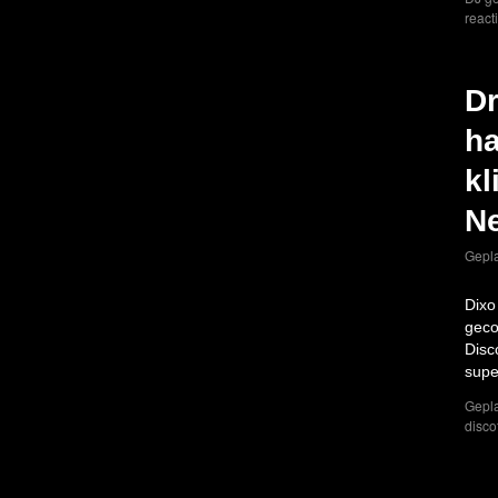
react
Dr
ha
kl
N
Gepla
Dixo
geco
Disc
supe
Gepla
disco