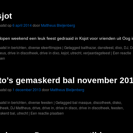
jot
atst op
6 april 2014
door
Mattheus Bleijenberg
lopen weekend een leuk feest gedraaid in Ksjot voor vrienden uit Oog i
atst in
berichten
,
diverse sfeerfilmpjes
|
Getagged
balthazar
,
dansfeest
,
dixo
,
DJ
,
D
heus
,
drive in discotheek
,
drive in dixo
,
ksjot
,
utrecht
,
verjaardagsfeest
|
Een reactie
sen
to’s gemaskerd bal november 20
atst op
1 december 2013
door
Mattheus Bleijenberg
atst in
berichten
,
diverse feesten
|
Getagged
bal masque
,
discotheek
,
disko
,
theek
,
DJ Mattheus
,
drive
,
drive in
,
drive in disco
,
drive in discotheek
,
feesten
,
skerd bal
,
utrecht
|
Een reactie plaatsen