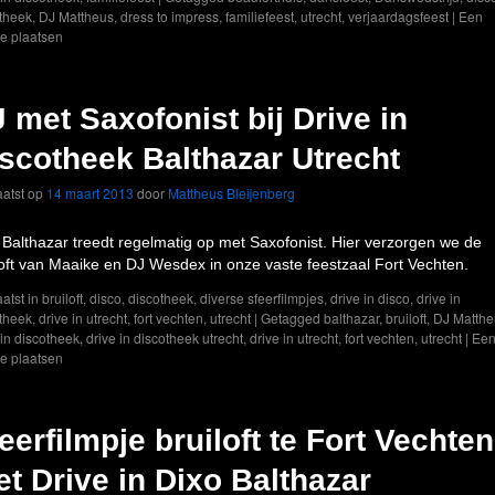
theek
,
DJ Mattheus
,
dress to impress
,
familiefeest
,
utrecht
,
verjaardagsfeest
|
Een
ie plaatsen
 met Saxofonist bij Drive in
scotheek Balthazar Utrecht
atst op
14 maart 2013
door
Mattheus Bleijenberg
 Balthazar treedt regelmatig op met Saxofonist. Hier verzorgen we de
loft van Maaike en DJ Wesdex in onze vaste feestzaal Fort Vechten.
atst in
bruiloft
,
disco
,
discotheek
,
diverse sfeerfilmpjes
,
drive in disco
,
drive in
theek
,
drive in utrecht
,
fort vechten
,
utrecht
|
Getagged
balthazar
,
bruiloft
,
DJ Matthe
 in discotheek
,
drive in discotheek utrecht
,
drive in utrecht
,
fort vechten
,
utrecht
|
Ee
ie plaatsen
eerfilmpje bruiloft te Fort Vechten
t Drive in Dixo Balthazar