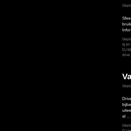
Gepla
Sfee
brui
Info
Gepla
dj en
DJ M
drive 
Va
Gepla
Driv
bijb
uite
al 
Gepla
DJ g