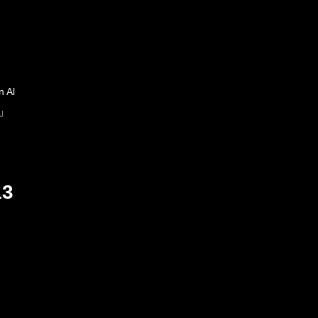
n Al
J
13