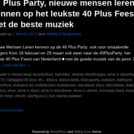
 Plus Party, nieuwe mensen lere
nnen op het leukste 40 Plus Fees
t de beste muziek
atst op
1 februari 2013
door
Mattheus Bleijenberg
we Mensen Leren kennen op de 40 Plus Party: ook voor smaakvolle
igers Kom 16 februari en 29 maart ook weer naar de 40PlusParty: het
ste 40 Plus Feest van Nederland ■ met de goede muziek van de jaren 
 …
Lees verder
→
atst in
40plus feest
,
beauforthuis
,
berichten
,
diverse sfeerfilmpjes
,
drive in discoth
 70
|
Getagged
40 plus
,
40+
,
40plus
,
40plus feest
,
40plusparty
,
arabisch
,
balthazar
,
orthuis
,
buikdans act
,
buikdansact
,
buikdansen
,
dansfeest
,
disco
,
discotheek
,
disk
heus
,
drive
,
drive in disco
,
drive in discotheek
,
drive in utrecht
,
orientaals feest
,
tropi
sch feest
,
utrecht
,
veertig plus
|
Een reactie plaatsen
dere berichten
Powered by
WordPress
and
Sliding Door
theme.