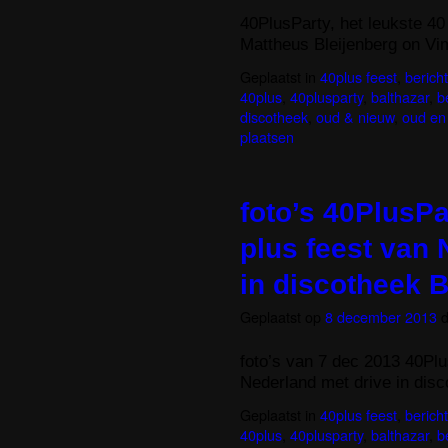
40PlusParty, het leukste 4
Mattheus Bleijenberg on Vi
Geplaatst in
40plus feest
,
berich
40plus
,
40plusparty
,
balthazar
,
b
discotheek
,
oud & nieuw
,
oud en
plaatsen
foto’s 40PlusPa
plus feest van 
in discotheek B
Geplaatst op
8 december 2013
foto’s van 7 dec 2013 40Plu
Nederland met drive in disc
Geplaatst in
40plus feest
,
berich
40plus
,
40plusparty
,
balthazar
,
b