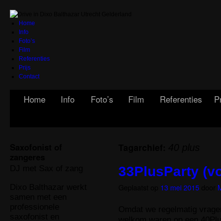
Home
Info
Foto’s
Film
Referenties
Prijs
Contact
Home
Info
Foto’s
Film
Referenties
Pr
Saxofonist of
Tagarchief:
40 plus
zangeres
DJ met Sax of zang
33PlusParty (v
Geplaatst op
13 mei 2015
door
M
Dixo Balthazar werkt
samen met een
professionele
Omdat we regelmatig vragen
saxofonist en
welkom waren op een 40Pl