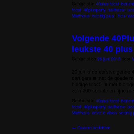
Geplaatst in
40plus feest
,
berich
feest
,
40plusparty
,
balthazar
,
bea
Mattheus
,
veertig plus
|
Een reac
Volgende 40Plus
leukste 40 plus
Geplaatst op
26 juni 2013
door
M
20 juli is de eerstvolgende
dertigers ■ met de goede mu
huidige top40! ■ met biologi
zo’n 200 sociale en fijne 
Geplaatst in
40plus feest
,
berich
feest
,
40plusparty
,
balthazar
,
bea
Mattheus
,
drive in disco
,
veertig 
←
Oudere berichten