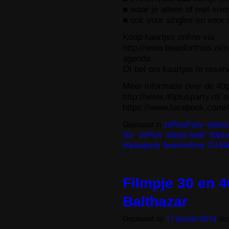
■ waar je alleen of met vri
■ ook voor singles en voor
Koop kaartjes online via
http://www.beauforthuis.nl/
agenda
Of bel om kaartjes te rese
Meer informatie over de 40p
http://www.40plusparty.nl/ e
https://www.facebook.com/
Geplaatst in
33PlusParty
,
40plus
30+
,
30Plus
,
30plus feest
,
30plu
40plusparty
,
beauforthuis
,
DJ Ma
Filmpje 30 en 4
Balthazar
Geplaatst op
11 januari 2014
do