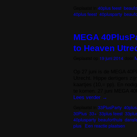
Geplaatst in
40plus feest
,
beaufo
40plus feest
,
40plusparty
,
beaufo
MEGA 40PlusPar
to Heaven Utre
Geplaatst op
19 juni 2014
door
M
Op 27 juni is de MEGA 40Pl
Utrecht. Hippe dertigers zij
kaartjes (10,= pp). En nodig
te komen. 27 juni MEGA 40P
Lees verder
→
Geplaatst in
33PlusParty
,
40plus
30Plus
,
33+
,
33plus feest
,
33plu
40plusparty
,
beauforthuis
,
dansfe
plus
|
Een reactie plaatsen