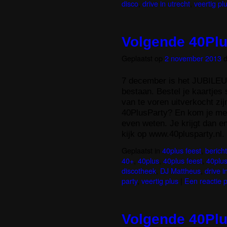
disco
,
drive in utrecht
,
veertig pl
Volgende 40Pl
Geplaatst op
2 november 2013
7 december is het JUBIL
bestaan. Bestel je kaartjes 
van te voren uitverkocht zij
40PlusParty? En kom je me
even weten. Je krijgt dan en
kijk op www.40plusparty.nl.
Geplaatst in
40plus feest
,
berich
40+
,
40plus
,
40plus feest
,
40plus
discotheek
,
DJ Mattheus
,
drive i
party
,
veertig plus
|
Een reactie 
Volgende 40Pl