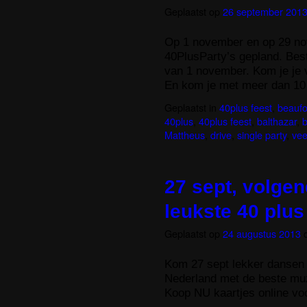
Geplaatst op
26 september 201
Op 1 november en op 29 no
40PlusParty’s gepland. Beste
van 1 november. Kom je je 
En kom je met meer dan 1
Geplaatst in
40plus feest
,
beaufo
40plus
,
40plus feest
,
balthazar
,
b
Mattheus
,
drive
,
single party
,
vee
27 sept, volgen
leukste 40 plus
Geplaatst op
24 augustus 2013
Kom 27 sept lekker dansen 
Nederland met de beste mu
Koop NU kaartjes online voo