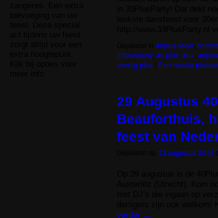
zangeres. Een extra
in 33PlusParty! Dat dekt no
toevoeging van uw
leukste dansfeest voor 30er
feest. Deze special
http://www.33PlusParty.nl 
act tijdens uw feest
zorgt altijd voor een
Geplaatst in
40plus feest
,
berich
extra hoogtepunt.
33plusparty
,
40 plus
,
40+
,
40plu
Kijk bij opties voor
veertig plus
|
Een reactie plaats
meer info
29 Augustus 40
Beauforthuis, h
feest van Nede
Geplaatst op
13 augustus 2014
Op 29 augustus is de 40Plus
Austerlitz (Utrecht). Kom o
met DJ’s die ingaan op ver
dertigers zijn ook welkom! 
verder
→