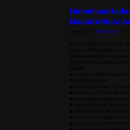
Hemelvaartsdag
Beauforthuis Au
Geplaatst op
28 april 2014
door
Kom HEMELVAARTDAG 29 me
leukste 40 Plus Feest van 
leukste mensen. Koop kaartj
http://www.beauforthuis.nl/
agenda
■ met Dixo Balthazar en de
de huidige top40!
■ met biologische / fairtrad
■ met zo’n 200 sociale en f
■ met heerlijke tappas voor
■ met regelmatig masseurs 
■ waar je niet in de rij hoeft
■ met DJ’s die ingaan op v
■ waar je kunt parkeren met
■ in een mooi oud kerkje e