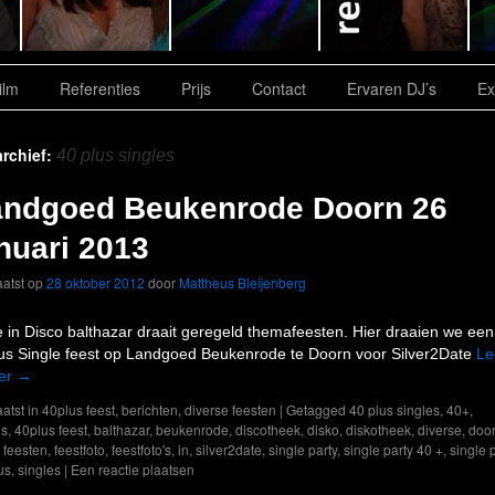
ilm
Referenties
Prijs
Contact
Ervaren DJ’s
Ex
rchief:
40 plus singles
andgoed Beukenrode Doorn 26
nuari 2013
atst op
28 oktober 2012
door
Mattheus Bleijenberg
e in Disco balthazar draait geregeld themafeesten. Hier draaien we een
us Single feest op Landgoed Beukenrode te Doorn voor Silver2Date
Le
er
→
atst in
40plus feest
,
berichten
,
diverse feesten
|
Getagged
40 plus singles
,
40+
,
us
,
40plus feest
,
balthazar
,
beukenrode
,
discotheek
,
disko
,
diskotheek
,
diverse
,
doo
,
feesten
,
feestfoto
,
feestfoto's
,
in
,
silver2date
,
single party
,
single party 40 +
,
single 
us
,
singles
|
Een reactie plaatsen