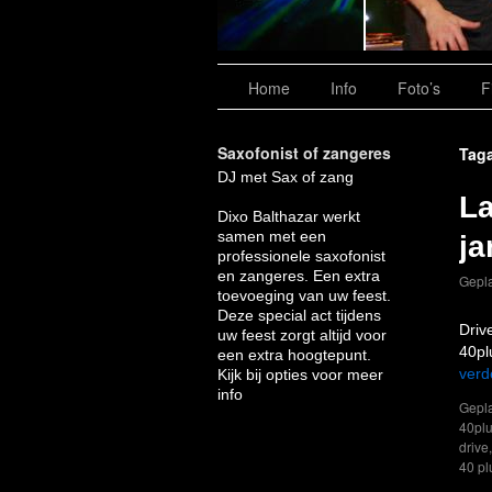
Home
Info
Foto’s
F
Saxofonist of zangeres
Taga
DJ met Sax of zang
L
Dixo Balthazar werkt
samen met een
ja
professionele saxofonist
en zangeres. Een extra
Gepla
toevoeging van uw feest.
Deze special act tijdens
Driv
uw feest zorgt altijd voor
40pl
een extra hoogtepunt.
verd
Kijk bij opties voor meer
info
Gepla
40pl
drive
40 pl