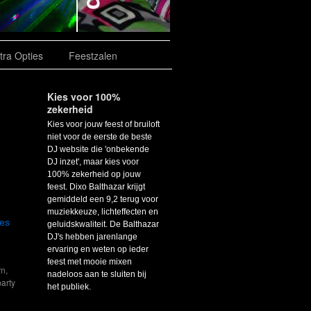
tra Opties
Feestzalen
Kies voor 100%
zekerheid
Kies voor jouw feest of bruiloft
niet voor de eerste de beste
DJ website die 'onbekende
DJ inzet', maar kies voor
100% zekerheid op jouw
feest. Dixo Balthazar krijgt
gemiddeld een 9,2 terug voor
muziekkeuze, lichteffecten en
es
geluidskwaliteit. De Balthazar
DJ's hebben jarenlange
ervaring en weten op ieder
feest met mooie mixen
rn
,
nadeloos aan te sluiten bij
party
het publiek.