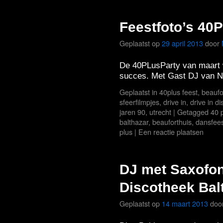
Feestfoto’s 40P
Geplaatst op
29 april 2013
door
De 40PLusParty van maart w
succes. Met Gast DJ van N
Geplaatst in
40plus feest
,
beaufo
sfeerfilmpjes
,
drive in
,
drive in di
jaren 90
,
utrecht
|
Getagged
40 
balthazar
,
beauforthuis
,
dansfee
plus
|
Een reactie plaatsen
DJ met Saxofoni
Discotheek Bal
Geplaatst op
14 maart 2013
doo