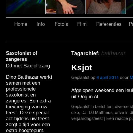
Home
Info
Foto’s
Film
Referenties
Pr
Saxofonist of
Tagarchief:
balthazar
zangeres
DJ met Sax of zang
Ksjot
Geplaatst op
6 april 2014
door
M
Dixo Balthazar werkt
samen met een
professionele
Afgelopen weekend een leuk 
saxofonist en
uit Oog in Al
zangeres. Een extra
Geplaatst in
berichten
,
diverse s
toevoeging van uw
dixo
,
DJ
,
DJ Mattheus
,
drive in 
feest. Deze special
verjaardagsfeest
|
Een reactie p
act tijdens uw feest
zorgt altijd voor een
extra hoogtepunt.