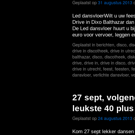
Geplaatst op
31 augustus 2013
Led dansvloerWilt u uw fee
Drive in Dixo Balthazar dan
De Led dansvloer huurt u bi
euro voor vervoer, leggen
Geplaatst in
berichten
,
disco
,
di
drive in discotheek
,
drive in utre
balthazar
,
disco
,
discotheek
,
dis
drive
,
drive in
,
drive in disco
,
dri
drive in utrecht
,
feest
,
feesten
,
f
dansvloer
,
verlichte dansvloer
,
ve
27 sept, volgen
leukste 40 plus
Geplaatst op
24 augustus 2013
Kom 27 sept lekker dansen 