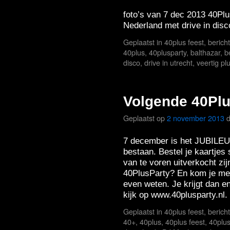
foto’s van 7 dec 2013 40Plu
Nederland met drive in disc
Geplaatst in
40plus feest
,
berich
40plus
,
40plusparty
,
balthazar
,
b
disco
,
drive in utrecht
,
veertig pl
Volgende 40Pl
Geplaatst op
2 november 2013
7 december is het JUBIL
bestaan. Bestel je kaartjes 
van te voren uitverkocht zij
40PlusParty? En kom je me
even weten. Je krijgt dan en
kijk op www.40plusparty.nl.
Geplaatst in
40plus feest
,
berich
40+
,
40plus
,
40plus feest
,
40plus