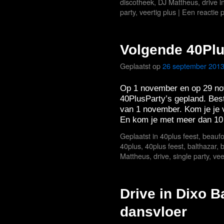
discotheek
,
DJ Mattheus
,
drive i
party
,
veertig plus
|
Een reactie 
Volgende 40Pl
Geplaatst op
26 september 201
Op 1 november en op 29 no
40PlusParty’s gepland. Beste
van 1 november. Kom je je 
En kom je met meer dan 1
Geplaatst in
40plus feest
,
beaufo
40plus
,
40plus feest
,
balthazar
,
b
Mattheus
,
drive
,
single party
,
vee
Drive in Dixo B
dansvloer