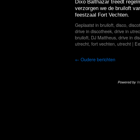
Dixo Balthazar treedt regel
verzorgen we de bruiloft v
feestzaal Fort Vechten.
Geplaatst in
bruiloft
,
disco
,
disco
drive in discotheek
,
drive in utre
bruiloft
,
DJ Mattheus
,
drive in di
utrecht
,
fort vechten
,
utrecht
|
Ee
←
Oudere berichten
Powered by
W