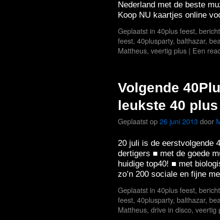
Nederland met de beste mu
Koop NU kaartjes online voo
Geplaatst in
40plus feest
,
berich
feest
,
40plusparty
,
balthazar
,
bea
Mattheus
,
veertig plus
|
Een reac
Volgende 40Plus
leukste 40 plus
Geplaatst op
26 juni 2013
door
M
20 juli is de eerstvolgende
dertigers ■ met de goede mu
huidige top40! ■ met biologi
zo’n 200 sociale en fijne 
Geplaatst in
40plus feest
,
berich
feest
,
40plusparty
,
balthazar
,
bea
Mattheus
,
drive in disco
,
veertig 