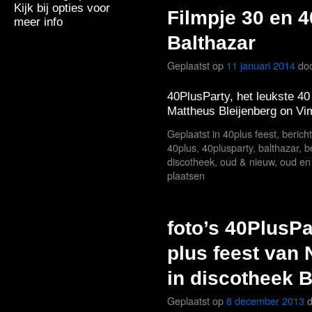
Kijk bij opties voor
Filmpje 30 en 4
meer info
Balthazar
Geplaatst op
11 januari 2014
do
40PlusParty, het leukste 4
Mattheus Bleijenberg on Vi
Geplaatst in
40plus feest
,
berich
40plus
,
40plusparty
,
balthazar
,
b
discotheek
,
oud & nieuw
,
oud en
plaatsen
foto’s 40PlusPa
plus feest van 
in discotheek B
Geplaatst op
8 december 2013