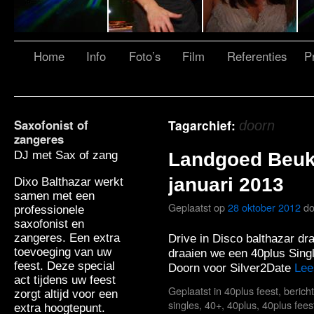
Home
Info
Foto’s
Film
Referenties
Pr
Saxofonist of
Tagarchief:
doorn
zangeres
DJ met Sax of zang
Landgoed Beuk
januari 2013
Dixo Balthazar werkt
samen met een
Geplaatst op
28 oktober 2012
do
professionele
saxofonist en
zangeres. Een extra
Drive in Disco balthazar dr
toevoeging van uw
draaien we een 40plus Sing
feest. Deze special
Doorn voor Silver2Date
Lee
act tijdens uw feest
Geplaatst in
40plus feest
,
berich
zorgt altijd voor een
singles
,
40+
,
40plus
,
40plus fees
extra hoogtepunt.