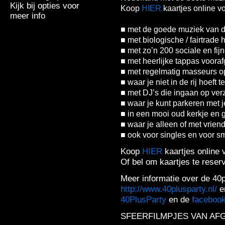
Kijk bij opties voor
Koop
HIER
kaartjes online vo
meer info
■ met de goede muziek van de
■ met biologische / fairtrade 
■ met zo’n 200 sociale en fi
■ met heerlijke tappas voora
■ met regelmatig masseurs op
■ waar je niet in de rij hoeft t
■ met DJ’s die ingaan op ver
■ waar je kunt parkeren met j
■ in een mooi oud kerkje en 
■ waar je alleen of met vrie
■ ook voor singles en voor s
Koop
HIER
kaartjes online 
Of bel om kaartjes te rese
Meer informatie over de 40p
http://www.40plusparty.nl/
e
40PlusParty
en de
facebook
SFEERFILMPJES VAN AF