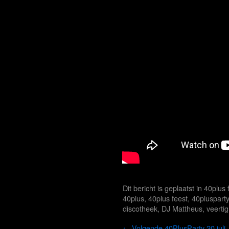
Dit bericht is geplaatst in
40plus 
40plus
,
40plus feest
,
40plusparty
discotheek
,
DJ Mattheus
,
veertig
←
Volgende 40PlusParty 20 juli,