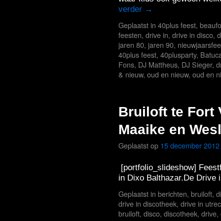
verder
→
Geplaatst in
40plus feest
,
beaufo
feesten
,
drive in
,
drive in disco
,
d
jaren 80
,
jaren 90
,
nieuwjaarsfee
40plus feest
,
40plusparty
,
Batuca
Fons
,
DJ Mattheus
,
DJ Sieger
,
d
& nieuw
,
oud en nieuw
,
oud en n
Bruiloft te Fort
Maaike en Wes
Geplaatst op
15 december 2012
[portfolio_slideshow] Feestf
in Dixo Balthazar.De Drive 
Geplaatst in
berichten
,
bruiloft
,
d
drive in discotheek
,
drive in utre
bruiloft
,
disco
,
discotheek
,
drive
,