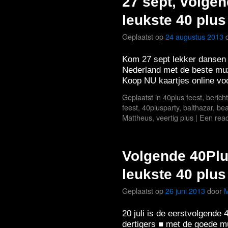
27 sept, volgen
leukste 40 plus
Geplaatst op
24 augustus 2013
Kom 27 sept lekker dansen 
Nederland met de beste mu
Koop NU kaartjes online voo
Geplaatst in
40plus feest
,
berich
feest
,
40plusparty
,
balthazar
,
bea
Mattheus
,
veertig plus
|
Een reac
Volgende 40Plus
leukste 40 plus
Geplaatst op
26 juni 2013
door
M
20 juli is de eerstvolgende
dertigers ■ met de goede mu