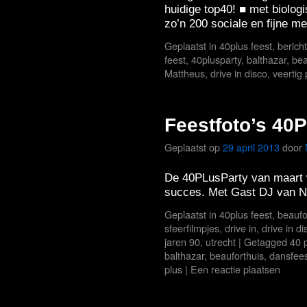
huidige top40! ■ met biologi
zo’n 200 sociale en fijne 
Geplaatst in
40plus feest
,
berich
feest
,
40plusparty
,
balthazar
,
bea
Mattheus
,
drive in disco
,
veertig 
Feestfoto’s 40P
Geplaatst op
29 april 2013
door
De 40PLusParty van maart w
succes. Met Gast DJ van N
Geplaatst in
40plus feest
,
beaufo
sfeerfilmpjes
,
drive in
,
drive in di
jaren 90
,
utrecht
|
Getagged
40 
balthazar
,
beauforthuis
,
dansfee
plus
|
Een reactie plaatsen