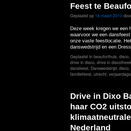
Feest te Beaufo
Geplaatst op
14 maart 2013
doo
Deze week kregen we een he
waarvoor we een dansfeest 
onze vaste feestlocatie. He
danswedstrijd en een Dress
Geplaatst in
beauforthuis
,
disco
,
drive in disco
,
drive in discothee
dansfeest
,
Danswedstrijd
,
disco
,
familiefeest
,
utrecht
,
verjaardags
Drive in Dixo 
haar CO2 uitsto
klimaatneutrale
Nederland