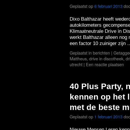
Geplaatst op
6 februari 2013
doo
Dixo Balthazar heeft weder
autokilometers gecompense
Klimaatneutrale Drive in D
werkt Balthazar alleen nog
een factor 10 zuiniger zijn
Geplaatst in
berichten
|
Getagge
Mattheus
,
drive in discotheek
,
dr
utrecht
|
Een reactie plaatsen
40 Plus Party,
kennen op het 
met de beste m
Geplaatst op
1 februari 2013
doo
Nieuwe Mensen Leren kenne