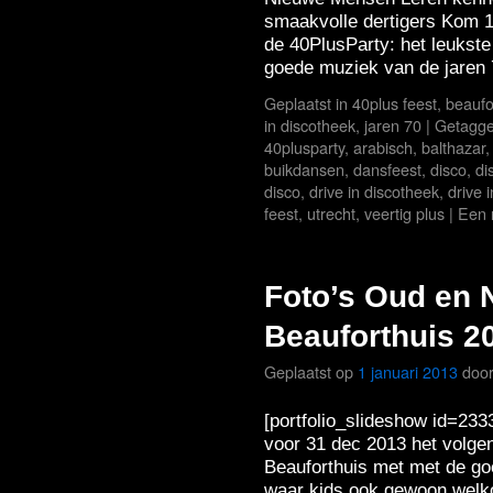
smaakvolle dertigers Kom 1
de 40PlusParty: het leukst
goede muziek van de jaren
Geplaatst in
40plus feest
,
beaufo
in discotheek
,
jaren 70
|
Getagg
40plusparty
,
arabisch
,
balthazar
buikdansen
,
dansfeest
,
disco
,
di
disco
,
drive in discotheek
,
drive 
feest
,
utrecht
,
veertig plus
|
Een 
Foto’s Oud en 
Beauforthuis 2
Geplaatst op
1 januari 2013
doo
[portfolio_slideshow id=233
voor 31 dec 2013 het volge
Beauforthuis met met de go
waar kids ook gewoon welk