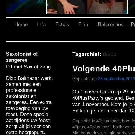
Home
Info
Foto’s
Film
Referenties
Pr
Saxofonist of
Tagarchief:
disco
zangeres
DJ met Sax of zang
Volgende 40Pl
Geplaatst op
26 september 201
Dixo Balthazar werkt
samen met een
professionele
Op 1 november en op 29 no
saxofonist en
40PlusParty’s gepland. Beste
zangeres. Een extra
van 1 november. Kom je je 
toevoeging van uw
En kom je met meer dan 1
feest. Deze special
Geplaatst in
40plus feest
,
beaufo
act tijdens uw feest
40plus
,
40plus feest
,
balthazar
,
b
zorgt altijd voor een
Mattheus
,
drive
,
single party
,
vee
extra hoogtepunt.