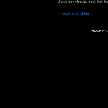
discotheek utrecht
,
feest
,
fort
,
fo
←
Oudere berichten
Powered by
W