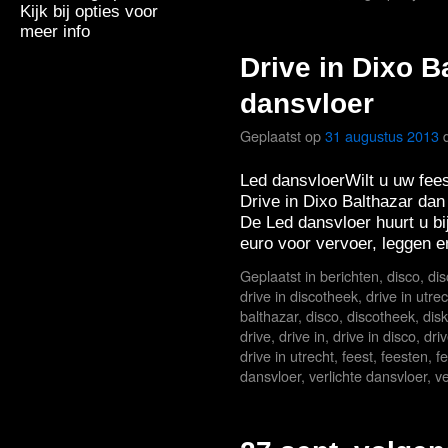
Kijk bij opties voor
meer info
Drive in Dixo B
dansvloer
Geplaatst op
31 augustus 2013
Led dansvloerWilt u uw fee
Drive in Dixo Balthazar dan
De Led dansvloer huurt u bi
euro voor vervoer, leggen
Geplaatst in
berichten
,
disco
,
di
drive in discotheek
,
drive in utre
balthazar
,
disco
,
discotheek
,
dis
drive
,
drive in
,
drive in disco
,
dri
drive in utrecht
,
feest
,
feesten
,
f
dansvloer
,
verlichte dansvloer
,
ve