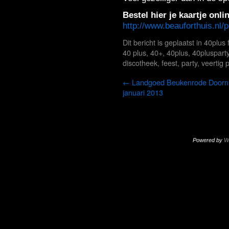
Bestel hier je kaartje onli
http://www.beauforthuis.nl/
Dit bericht is geplaatst in
40plus 
40 plus
,
40+
,
40plus
,
40pluspart
discotheek
,
feest
,
party
,
veertig 
←
Landgoed Beukenrode Doorn
januari 2013
Powered by
W