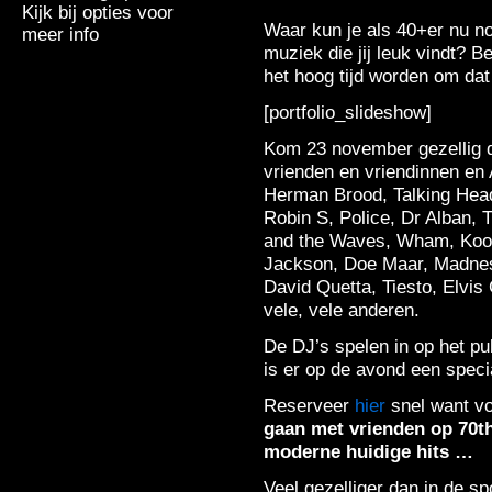
Kijk bij opties voor
Waar kun je als 40+er nu n
meer info
muziek die jij leuk vindt? 
het hoog tijd worden om dat
[portfolio_slideshow]
Kom 23 november gezellig d
vrienden en vriendinnen en
Herman Brood, Talking Head
Robin S, Police, Dr Alban, 
and the Waves, Wham, Kool
Jackson, Doe Maar, Madne
David Quetta, Tiesto, Elvi
vele, vele anderen.
De DJ’s spelen in op het pu
is er op de avond een spec
Reserveer
hier
snel want vo
gaan met vrienden op 70th
moderne huidige hits …
Veel gezelliger dan in de sp