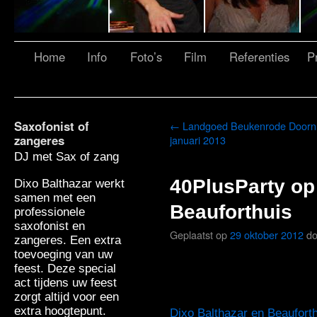
Home
Info
Foto’s
Film
Referenties
Pr
Saxofonist of
←
Landgoed Beukenrode Doorn
zangeres
januari 2013
DJ met Sax of zang
40PlusParty op
Dixo Balthazar werkt
samen met een
Beauforthuis
professionele
saxofonist en
Geplaatst op
29 oktober 2012
do
zangeres. Een extra
toevoeging van uw
feest. Deze special
act tijdens uw feest
zorgt altijd voor een
extra hoogtepunt.
Dixo Balthazar en Beaufort