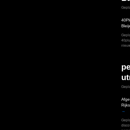
Gepla
40Pl
Blei
Gepla
40plu
nieu
pe
ut
Gepla
Afge
Rijk
→
Gepla
disco