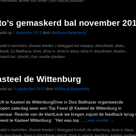
neelsfeest
,
winkel van sinkel
|
Een reactie plaatsen
to’s gemaskerd bal november 20
atst op
1 december 2013
door
Mattheus Bleijenberg
atst in
berichten
,
diverse feesten
|
Getagged
bal masque
,
discotheek
,
disko
,
theek
,
DJ Mattheus
,
drive
,
drive in
,
drive in disco
,
drive in discotheek
,
feesten
,
skerd bal
,
utrecht
|
Een reactie plaatsen
steel de Wittenburg
atst op
15 september 2013
door
Mattheus Bleijenberg
loft te Kasteel de WittenburgDrive in Dixo Balthazar organiseerde
lopen zaterdag weer een Top Feest @ Kasteel de Wittenburg in
enaar. Reactie van de klantLeuk we kregen zojuist de feedback terug
feest te Kasteel Wittenburg: “Het was top …
Lees verder
→
atst in
berichten
,
diverse feesten
|
Getagged
bruiloft
,
de wittenburg
,
drive in disco
,
 in discotheek
,
drive in discotheek utrecht
,
drive in utrecht
,
feestfoto
,
kasteel
,
kastee