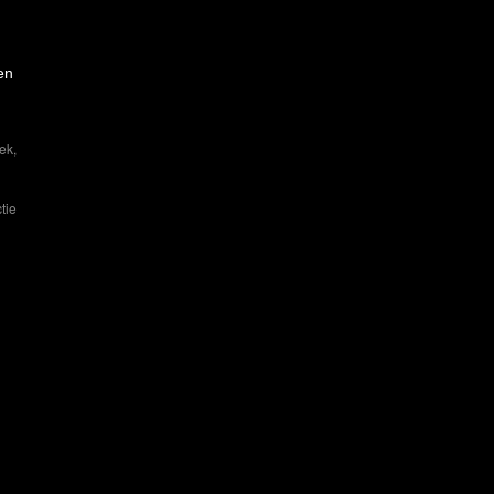
en
eek
,
tie