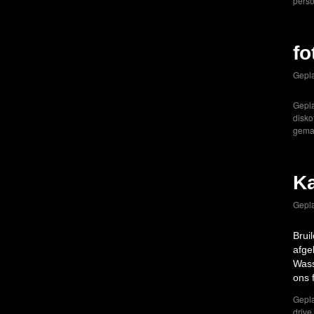
perso
fo
Gepla
Gepla
disko
gema
Ka
Gepla
Brui
afge
Wass
ons 
Gepla
drive