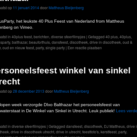
atst op
11 januari 2014
door
Mattheus Bleijenberg
usParty, het leukste 40 Plus Feest van Nederland from Mattheus
jenberg on Vimeo.
atst in
40plus feest
,
berichten
,
diverse sfeerfilmpjes
|
Getagged
40 plus
,
40plus
,
sparty
,
balthazar
,
beauforthuis
,
dansfeest
,
discotheek
,
drive in discotheek
,
oud &
w
,
oud en nieuw feest
,
party
,
single party
|
Een reactie plaatsen
rsoneelsfeest winkel van sinkel
recht
atst op
28 december 2013
door
Mattheus Bleijenberg
lopen week verzorgde DIxo Balthazar het personeelsfeest van
swaterstaat in De Winkel van Sinkel in Utrecht. Leuk publiek!
Lees verd
atst in
diverse sfeerfilmpjes
|
Getagged
dansfeest
,
discotheek
,
DJ Mattheus
,
drive 
theek
,
drive in discotheek utrecht
,
drive in utrecht
,
feestfoto's
,
kerstfeest
,
party
,