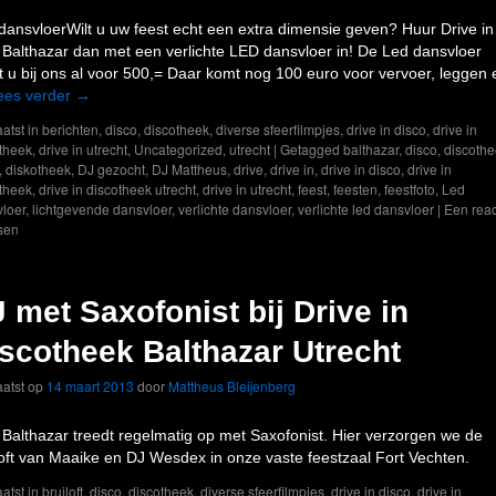
dansvloerWilt u uw feest echt een extra dimensie geven? Huur Drive in
 Balthazar dan met een verlichte LED dansvloer in! De Led dansvloer
t u bij ons al voor 500,= Daar komt nog 100 euro voor vervoer, leggen 
ees verder
→
atst in
berichten
,
disco
,
discotheek
,
diverse sfeerfilmpjes
,
drive in disco
,
drive in
theek
,
drive in utrecht
,
Uncategorized
,
utrecht
|
Getagged
balthazar
,
disco
,
discoth
,
diskotheek
,
DJ gezocht
,
DJ Mattheus
,
drive
,
drive in
,
drive in disco
,
drive in
theek
,
drive in discotheek utrecht
,
drive in utrecht
,
feest
,
feesten
,
feestfoto
,
Led
loer
,
lichtgevende dansvloer
,
verlichte dansvloer
,
verlichte led dansvloer
|
Een reac
sen
 met Saxofonist bij Drive in
scotheek Balthazar Utrecht
atst op
14 maart 2013
door
Mattheus Bleijenberg
 Balthazar treedt regelmatig op met Saxofonist. Hier verzorgen we de
loft van Maaike en DJ Wesdex in onze vaste feestzaal Fort Vechten.
atst in
bruiloft
,
disco
,
discotheek
,
diverse sfeerfilmpjes
,
drive in disco
,
drive in