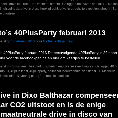
theek
,
drive in utrecht
,
fort vechten
,
utrecht
|
Getagged
balthazar
,
bruiloft
,
DJ Matthe
 in discotheek
,
drive in discotheek utrecht
,
drive in utrecht
,
fort vechten
,
utrecht
|
Ee
ie plaatsen
to’s 40PlusParty februari 2013
atst op
17 februari 2013
door
Mattheus Bleijenberg
’s 40PlusParty februari 2013 De eerstvolgende 40PlusParty is 29maart
 hier voor de facebookpagina en hier om kaartjes te bestellen.
atst in
40plus feest
,
beauforthuis
,
berichten
,
diverse sfeerfilmpjes
|
Getagged
40 pl
40plus
,
40plus feest
,
40plusparty
,
balthazar
,
beauforthuis
,
dansfeest
,
DJ Mattheus
,
 in discotheek
,
veertig plus
|
Een reactie plaatsen
ive in Dixo Balthazar compenseer
ar CO2 uitstoot en is de enige
imaatneutrale drive in disco van