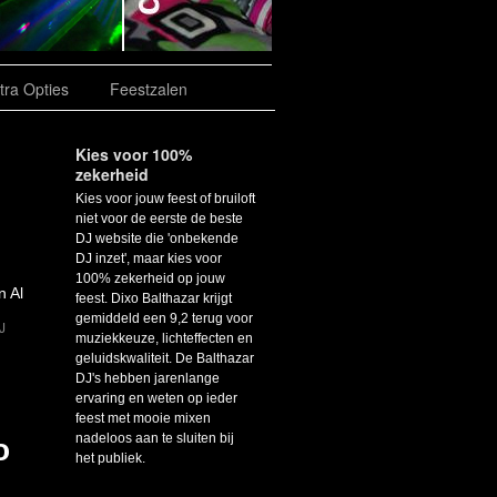
tra Opties
Feestzalen
Kies voor 100%
zekerheid
Kies voor jouw feest of bruiloft
niet voor de eerste de beste
DJ website die 'onbekende
DJ inzet', maar kies voor
100% zekerheid op jouw
n Al
feest. Dixo Balthazar krijgt
gemiddeld een 9,2 terug voor
J
muziekkeuze, lichteffecten en
geluidskwaliteit. De Balthazar
DJ's hebben jarenlange
ervaring en weten op ieder
feest met mooie mixen
nadeloos aan te sluiten bij
o
het publiek.