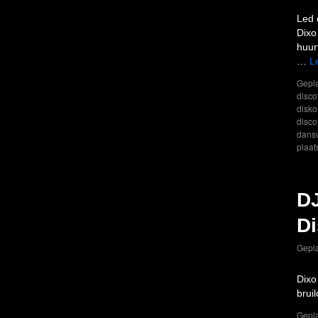
Led 
Dixo
huur
…
L
Gepla
disco
disko
disco
dansv
plaat
DJ
Di
Gepla
Dixo
brui
Gepla