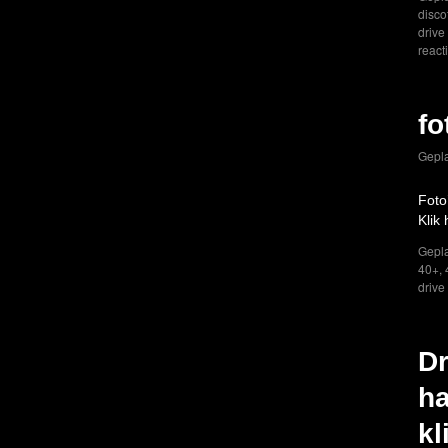
disco
drive
react
fo
Gepla
Foto
Klik
Gepla
40+
,
drive
Dr
ha
kl