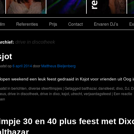
ilm
Referenties
Prijs
Contact
Ervaren DJ’s
Ex
rchief:
drive in discotheek
jot
atst op
6 april 2014
door
Mattheus Bleijenberg
lopen weekend een leuk feest gedraaid in Ksjot voor vrienden uit Oog i
atst in
berichten
,
diverse sfeerfilmpjes
|
Getagged
balthazar
,
dansfeest
,
dixo
,
DJ
,
D
heus
,
drive in discotheek
,
drive in dixo
,
ksjot
,
utrecht
,
verjaardagsfeest
|
Een reactie
sen
lmpje 30 en 40 plus feest met Dix
lthazar