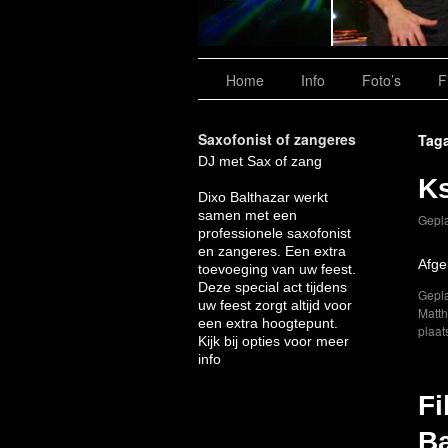
Home
Info
Foto’s
F
Saxofonist of zangeres
Taga
DJ met Sax of zang
Ks
Dixo Balthazar werkt
samen met een
Gepla
professionele saxofonist
en zangeres. Een extra
Afge
toevoeging van uw feest.
Deze special act tijdens
Gepla
uw feest zorgt altijd voor
Matt
een extra hoogtepunt.
plaat
Kijk bij opties voor meer
info
Fi
Ba