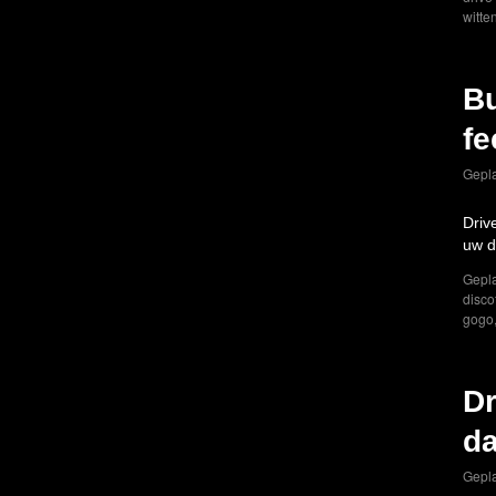
witte
Bu
fe
Gepla
Driv
uw d
Gepla
disco
gogo
Dr
da
Gepla