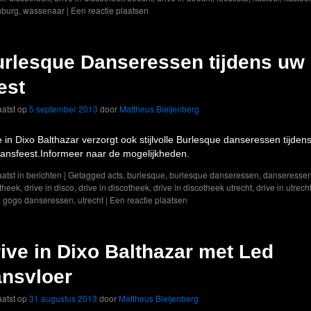
nburg
,
wassenaar
|
Een reactie plaatsen
rlesque Danseressen tijdens uw
est
atst op
5 september 2013
door
Mattheus Bleijenberg
e in Dixo Balthazar verzorgt ook stijlvolle Burlesque danseressen tijden
ansfeest.Informeer naar de mogelijkheden.
atst in
berichten
|
Getagged
acts
,
burlesque
,
burlesque danseressen
,
danseresse
theek
,
drive in disco
,
drive in discotheek
,
drive in discotheek utrecht
,
drive in utrech
,
gogo danseressen
,
utrecht
|
Een reactie plaatsen
ive in Dixo Balthazar met Led
nsvloer
atst op
31 augustus 2013
door
Mattheus Bleijenberg