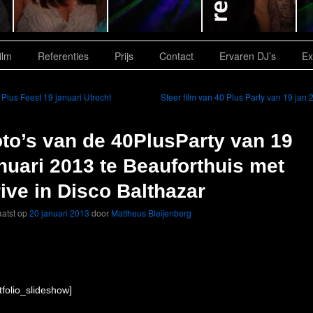
ilm
Referenties
Prijs
Contact
Ervaren DJ’s
Ex
Plus Feest 19 januari Utrecht
Sfeer film van 40 Plus Party van 19 jan
to’s van de 40PlusParty van 19
nuari 2013 te Beauforthuis met
ive in Disco Balthazar
atst op
20 januari 2013
door
Mattheus Bleijenberg
tfolio_slideshow]