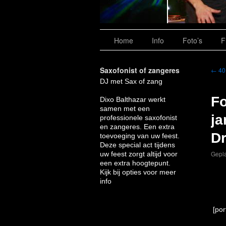
Home
Info
Foto’s
F
Saxofonist of zangeres
←
40 
DJ met Sax of zang
Fo
Dixo Balthazar werkt
samen met een
ja
professionele saxofonist
en zangeres. Een extra
Dr
toevoeging van uw feest.
Deze special act tijdens
Gepla
uw feest zorgt altijd voor
een extra hoogtepunt.
Kijk bij opties voor meer
info
[por