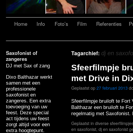
Home
Info
Foto’s
Film
Referenties
Pr
Saxofonist of
Tagarchief:
dj en saxof
zangeres
DJ met Sax of zang
Sfeerfilmpje bru
met Drive in Di
Dixo Balthazar werkt
samen met een
Geplaatst op
27 februari 2013
d
professionele
saxofonist en
zangeres. Een extra
Sfeerfilmpje bruiloft te Fort
toevoeging van uw
Balthazar een bruiloft te F
feest. Deze special
regelmatig met Saxofonist.
act tijdens uw feest
Geplaatst in
diverse sfeerfilmpje
zorgt altijd voor een
en saxofonist
,
dj en saxofonist g
extra hoogtepunt.