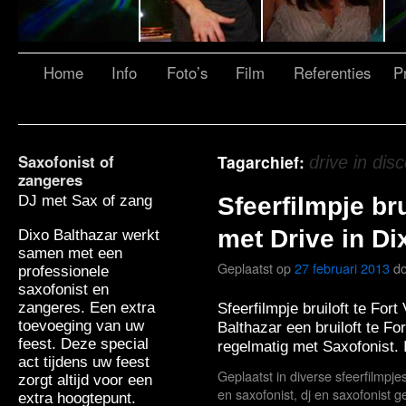
Home
Info
Foto’s
Film
Referenties
Pr
Saxofonist of
Tagarchief:
drive in dis
zangeres
DJ met Sax of zang
Sfeerfilmpje bru
met Drive in Di
Dixo Balthazar werkt
samen met een
Geplaatst op
27 februari 2013
d
professionele
saxofonist en
zangeres. Een extra
Sfeerfilmpje bruiloft te Fort
toevoeging van uw
Balthazar een bruiloft te F
feest. Deze special
regelmatig met Saxofonist.
act tijdens uw feest
Geplaatst in
diverse sfeerfilmpje
zorgt altijd voor een
en saxofonist
,
dj en saxofonist g
extra hoogtepunt.