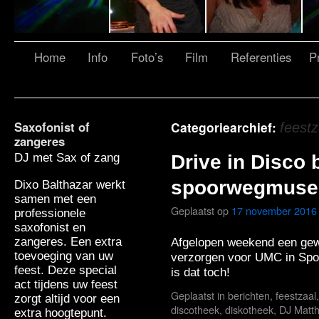
Home
Info
Foto’s
Film
Referenties
Pr
Saxofonist of
Categoriearchief:
feestz
zangeres
DJ met Sax of zang
Drive in Disco 
spoorwegmus
Dixo Balthazar werkt
samen met een
Geplaatst op
17 november 2016
professionele
saxofonist en
zangeres. Een extra
Afgelopen weekend een gew
toevoeging van uw
verzorgen voor UMC in Spo
feest. Deze special
is dat toch!
act tijdens uw feest
Geplaatst in
berichten
,
feestzaal
zorgt altijd voor een
discotheek
,
diskotheek
,
DJ Matt
extra hoogtepunt.