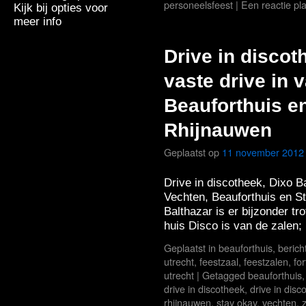
personeelsfeest
|
Een reactie pl
Kijk bij opties voor
meer info
Drive in discot
vaste drive in 
Beauforthuis e
Rhijnauwen
Geplaatst op
11 november 2012
Drive in discotheek, Dixo B
Vechten, Beauforthuis en S
Balthazar is er bijzonder tr
huis Disco is van de zalen
Geplaatst in
beauforthuis
,
berich
utrecht
,
feestzaal
,
feestzalen
,
fo
utrecht
|
Getagged
beauforthuis
drive in discotheek
,
drive in disc
rhijnauwen
,
stay okay
,
vechten
,