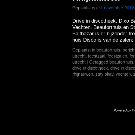
Geplaatst op
11 november 2012
Drive in discotheek, Dixo B
Vechten, Beauforthuis en S
Balthazar is er bijzonder tr
huis Disco is van de zalen
Geplaatst in
beauforthuis
,
berich
utrecht
,
feestzaal
,
feestzalen
,
fo
utrecht
|
Getagged
beauforthuis
drive in discotheek
,
drive in disc
rhijnauwen
,
stay okay
,
vechten
,
Powered by
W