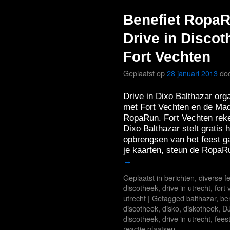
Benefiet RopaR
Drive in Discot
Fort Vechten
Geplaatst op
28 januari 2013
do
Drive in Dixo Balthazar or
met Fort Vechten en de Mad
RopaRun. Fort Vechten reke
Dixo Balthazar stelt gratis 
opbrengsen van het feest ga
je kaarten, steun de RopaR
→
Geplaatst in
berichten
,
diverse f
discotheek
,
drive in utrecht
,
fort
utrecht
|
Getagged
balthazar
,
ben
discotheek
,
disko
,
diskotheek
,
DJ
discotheek
,
drive in utrecht
,
fees
reactie plaatsen