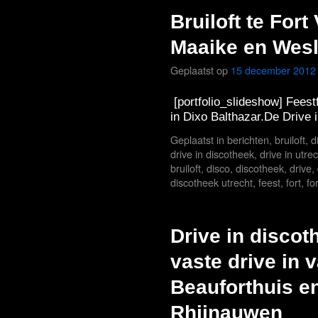
Bruiloft te Fort
Maaike en Wes
Geplaatst op
15 december 2012
[portfolio_slideshow] Feestf
in Dixo Balthazar.De Drive 
Geplaatst in
berichten
,
bruiloft
,
d
drive in discotheek
,
drive in utre
bruiloft
,
disco
,
discotheek
,
drive
,
discotheek utrecht
,
feest
,
fort
,
fo
Drive in discot
vaste drive in 
Beauforthuis e
Rhijnauwen