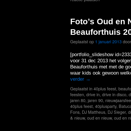
Foto’s Oud en 
Beauforthuis 2
Geplaatst op
1 januari 2013
doo
[portfolio_slideshow id=233
voor 31 dec 2013 het volge
Beauforthuis met met de go
waar kids ook gewoon welk
verder
→
Geplaatst in
40plus feest
,
beaufo
feesten
,
drive in
,
drive in disco
,
d
jaren 80
,
jaren 90
,
nieuwjaarsfee
40plus feest
,
40plusparty
,
Batuca
Fons
,
DJ Mattheus
,
DJ Sieger
,
d
& nieuw
,
oud en nieuw
,
oud en n