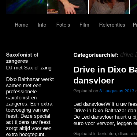
Home
Info
Foto’s
Film
Referenties
Pr
Saxofonist of
Categoriearchief:
drive 
zangeres
DJ met Sax of zang
Drive in Dixo B
dansvloer
Dixo Balthazar werkt
samen met een
Geplaatst op
31 augustus 2013
professionele
saxofonist en
zangeres. Een extra
Led dansvloerWilt u uw fee
toevoeging van uw
Drive in Dixo Balthazar dan
feest. Deze special
De Led dansvloer huurt u bi
act tijdens uw feest
euro voor vervoer, leggen
zorgt altijd voor een
Geplaatst in
berichten
,
disco
,
di
extra hoogtepunt.