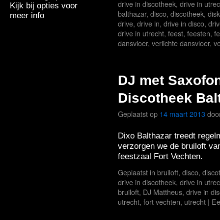
drive in discotheek
,
drive in utre
Kijk bij opties voor
balthazar
,
disco
,
discotheek
,
dis
meer info
drive
,
drive in
,
drive in disco
,
dri
drive in utrecht
,
feest
,
feesten
,
f
dansvloer
,
verlichte dansvloer
,
ve
DJ met Saxofoni
Discotheek Bal
Geplaatst op
14 maart 2013
doo
Dixo Balthazar treedt regel
verzorgen we de bruiloft v
feestzaal Fort Vechten.
Geplaatst in
bruiloft
,
disco
,
disco
drive in discotheek
,
drive in utre
bruiloft
,
DJ Mattheus
,
drive in di
utrecht
,
fort vechten
,
utrecht
|
Ee