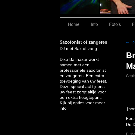
Home
Info
Foto’s
F
Saxofonist of zangeres
←
Fot
DJ met Sax of zang
Br
Dixo Balthazar werkt
M
samen met een
professionele saxofonist
Gepla
en zangeres. Een extra
toevoeging van uw feest.
Deze special act tijdens
uw feest zorgt altijd voor
een extra hoogtepunt.
Kijk bij opties voor meer
info
[por
Fees
De D
Dit b