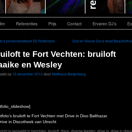
ilm
Referenties
Prijs
Contact
Ervaren DJ’s
Ex
o’s personeelsfeest SS Rotterdam
Oud en Nieuw Dans feest Beauforthu
uiloft te Fort Vechten: bruiloft
aaike en Wesley
atst op
15 december 2012
door
Mattheus Bleijenberg
tfolio_slideshow]
tfoto’s bruiloft te Fort Vechten met Drive in Dixo Balthazar.
rive in Discotheek van Utrecht
ericht is geplaatst in
berichten
,
bruiloft
,
disco
,
diverse feesten
,
drive in
,
drive in disco