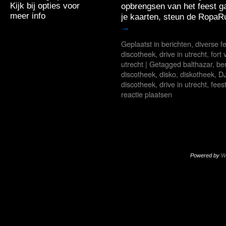
Kijk bij opties voor
opbrengsen van het feest ga
meer info
je kaarten, steun de RopaR
→
Geplaatst in
berichten
,
diverse f
discotheek
,
drive in utrecht
,
fort
utrecht
|
Getagged
balthazar
,
ben
discotheek
,
disko
,
diskotheek
,
DJ
discotheek
,
drive in utrecht
,
fees
reactie plaatsen
Powered by
W