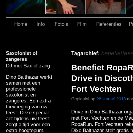
Home
Info
Foto’s
Film
Referenties
Pr
Saxofonist of
Tagarchief:
benefietfees
zangeres
DJ met Sax of zang
Benefiet RopaR
Drive in Discot
Dixo Balthazar werkt
samen met een
Fort Vechten
professionele
saxofonist en
Geplaatst op
28 januari 2013
do
zangeres. Een extra
toevoeging van uw
Drive in Dixo Balthazar or
feest. Deze special
met Fort Vechten en de Mad
act tijdens uw feest
RopaRun. Fort Vechten reke
zorgt altijd voor een
Dixo Balthazar stelt gratis 
extra hoogtepunt.