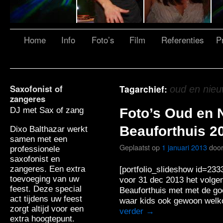
Home
Info
Foto’s
Film
Referenties
Pr
Saxofonist of
Tagarchief:
oud en nie
zangeres
DJ met Sax of zang
Foto’s Oud en 
Beauforthuis 2
Dixo Balthazar werkt
samen met een
Geplaatst op
1 januari 2013
doo
professionele
saxofonist en
zangeres. Een extra
[portfolio_slideshow id=233
toevoeging van uw
voor 31 dec 2013 het volge
feest. Deze special
Beauforthuis met met de go
act tijdens uw feest
waar kids ook gewoon welk
zorgt altijd voor een
verder
→
extra hoogtepunt.