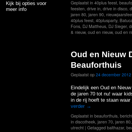
Geplaatst in
40plus feest
,
beaufo
Kijk bij opties voor
feesten
,
drive in
,
drive in disco
,
d
meer info
jaren 80
,
jaren 90
,
nieuwjaarsfee
40plus feest
,
40plusparty
,
Batuca
Fons
,
DJ Mattheus
,
DJ Sieger
,
d
& nieuw
,
oud en nieuw
,
oud en n
Oud en Nieuw D
Beauforthuis
Geplaatst op
24 december 2012
Eindelijk een Oud en Nieu
de jaren 70 tot nu! waar ki
in de rij hoeft te staan waa
verder
→
Geplaatst in
beauforthuis
,
berich
in discotheek
,
jaren 70
,
jaren 80
utrecht
|
Getagged
balthazar
,
be