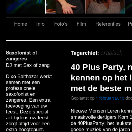
Home
Info
Foto’s
Film
Referenties
Pr
Saxofonist of
Tagarchief:
arabisch
zangeres
DJ met Sax of zang
40 Plus Party,
kennen op het 
Dixo Balthazar werkt
samen met een
met de beste m
professionele
saxofonist en
Geplaatst op
1 februari 2013
doo
zangeres. Een extra
toevoeging van uw
Nieuwe Mensen Leren kenne
feest. Deze special
smaakvolle dertigers Kom 1
act tijdens uw feest
de 40PlusParty: het leukst
zorgt altijd voor een
goede muziek van de jaren
extra hoogtepunt.