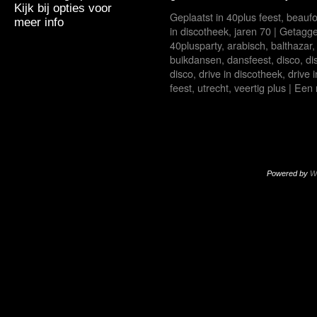
Kijk bij opties voor
Geplaatst in
40plus feest
,
beaufo
meer info
in discotheek
,
jaren 70
|
Getagg
40plusparty
,
arabisch
,
balthazar
buikdansen
,
dansfeest
,
disco
,
di
disco
,
drive in discotheek
,
drive 
feest
,
utrecht
,
veertig plus
|
Een 
Powered by
W