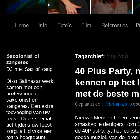
Home
Info
Foto’s
Film
Referenties
Pr
Saxofonist of
Tagarchief:
tropisch
zangeres
DJ met Sax of zang
40 Plus Party,
kennen op het 
Dixo Balthazar werkt
samen met een
met de beste m
professionele
saxofonist en
Geplaatst op
1 februari 2013
doo
zangeres. Een extra
toevoeging van uw
Nieuwe Mensen Leren kenne
feest. Deze special
smaakvolle dertigers Kom 1
act tijdens uw feest
de 40PlusParty: het leukst
zorgt altijd voor een
goede muziek van de jaren
extra hoogtepunt.