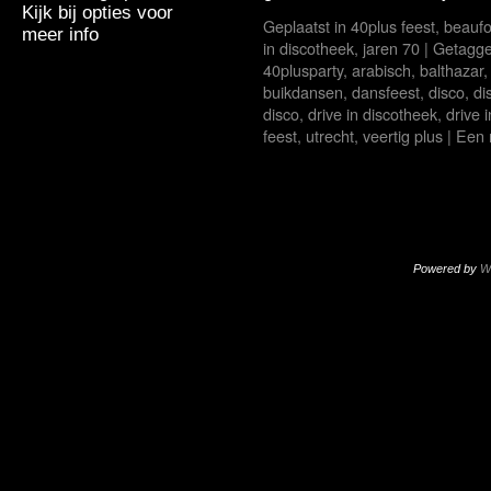
Kijk bij opties voor
Geplaatst in
40plus feest
,
beaufo
meer info
in discotheek
,
jaren 70
|
Getagg
40plusparty
,
arabisch
,
balthazar
buikdansen
,
dansfeest
,
disco
,
di
disco
,
drive in discotheek
,
drive 
feest
,
utrecht
,
veertig plus
|
Een 
Powered by
W